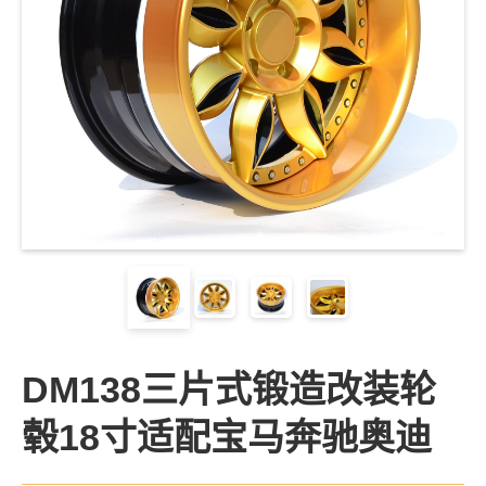
DM138三片式锻造改装轮
毂18寸适配宝马奔驰奥迪