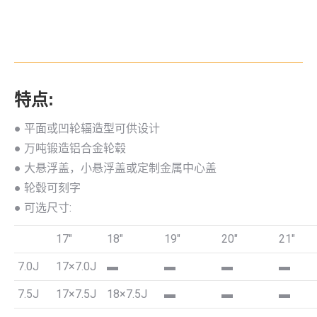
特点:
● 平面或凹轮辐造型可供设计
● 万吨锻造铝合金轮毂
● 大悬浮盖，小悬浮盖或定制金属中心盖
● 轮毂可刻字
● 可选尺寸:
17″
18″
19″
20″
21″
7.0J
17×7.0J
▬
▬
▬
▬
7.5J
17×7.5J
18×7.5J
▬
▬
▬