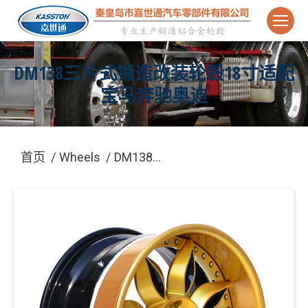
DM138三片式锻造改装轮毂18寸适配
宝马奔驰奥迪
您在这里：
首页
Wheels
DM138…