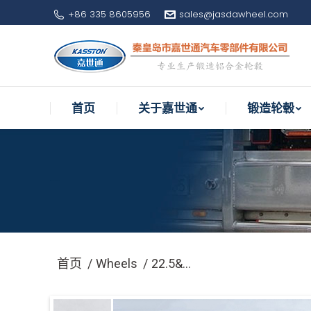
+86 335 8605956
sales@jasdawheel.com
首页
关于嘉世通
锻造轮毂
首页
关于嘉世通
锻造轮毂
22.5×11.75锻造铝合金轮毂超级单胎负载5吨
您在这里：
首页
Wheels
22.5&…