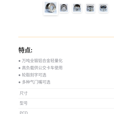
特点:
● 万吨全锻铝合金轻量化
● 高负载供公交卡车使用
● 轮毂刻字可选
● 多种气门嘴可选
尺寸
型号
PCD