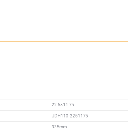
22.5×11.75
JDH110-2251175
335mm