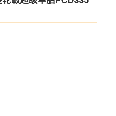
合金轮毂超级单胎PCD335